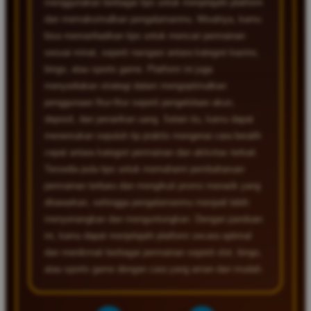
mulai menjelajahi beragam permainan seperti slot
penggunaan yang tersedia, Anda bisa menjelajahi
digital, bingo, serta berbagai jenis game meja yang
berbagai macam permainan, seperti slot dan bingo,
tersedia di platform ini. Selain itu, kamu juga bisa
dengan lebih mudah dan menyenangkan.
mencoba strategi untuk taruhan olahraga maupun
casino, misalnya dengan menganalisis peringkat
pertandingan untuk membuat keputusan lebih hati-hati.
Platform ini menyediakan tips dan cara efektif untuk
mengelola akunmu, seperti beralih cepat antara
kategori permainan kasino dan olahraga. Contohnya,
kamu bisa mempelajari sepuluh cara untuk
memaksimalkan penggunaan platform, termasuk
memeriksa pembaruan permainan baru atau update
terbaru yang tersedia secara gratis. Dengan platform
ini, kamu dapat fokus pada pengalaman bermain
terbaik dan mencari tips strategi untuk meningkatkan
kemampuanmu.
‹
›