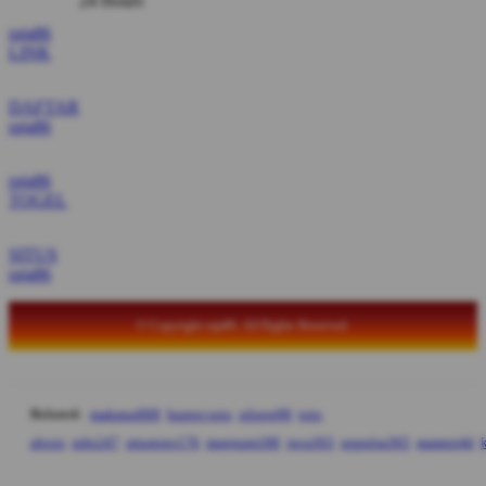
raja86
LINK
DAFTAR
raja86
raja86
TOGEL
SITUS
raja86
© Copyright raja86. All Rights Reserved.
Related:
makmur888
hunter toto
zilong88
toto
alexis
sido247
situstoto176
magnum188
java303
qqpulsa365
mamen4d