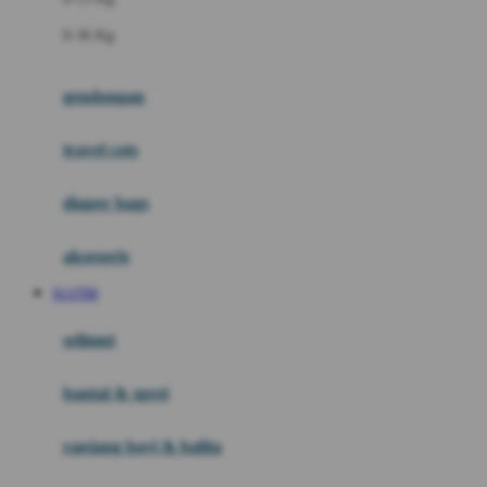
Felt So Sweet
0-36 Kg
Fisher Price
Flipper
gendongan
Friends Of Sally
travel cots
G
diaper bags
Gb
Geko
aksesoris
Graco
SLOT88
Gund
selimut
H
bantal & sprei
Habbie
Haenim
ranjang bayi & balita
Happy Horse