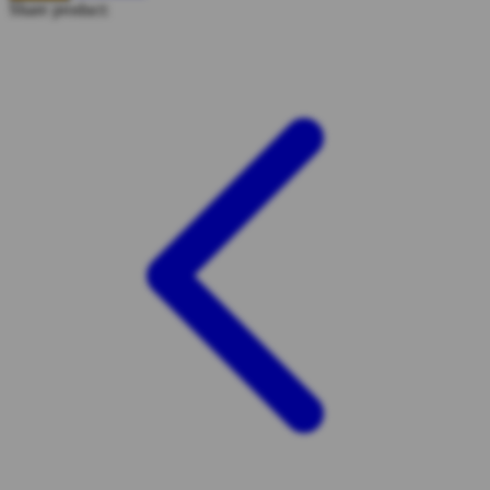
Share product:
Squishmallows
Starbooks
Stick-O
Stokke
Sudocrem
Sumimo
Sunnylife
Sun-Staches
Swimava
T
Tommee Tippee
Trunki
Tutti Bambini