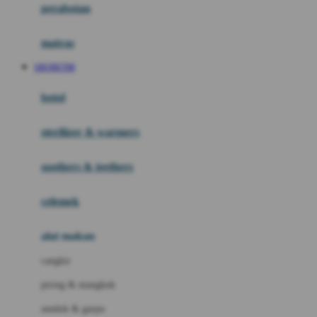
perabotan
Happy Tummy
Hauck
matras
Havaianas
SBOBET88
Hegen
botol
Hot Wheels
sterilizer & warmers
Hybrid
soothers & teethers
I
Inlacta DHA
celemek
Interlac
alat makan
Ivenet
cangkir
J
piring & mangkuk
Jack N Jill
sendok & garpu