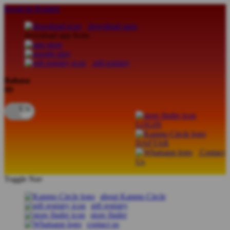
lewati ke Konten
download apps
download app from:
gift registry
Bahasa
ID
LOGIN
DAFTAR
Contact
Us
Toggle Nav
about Kanmo Circle
gift registry
store finder
contact us