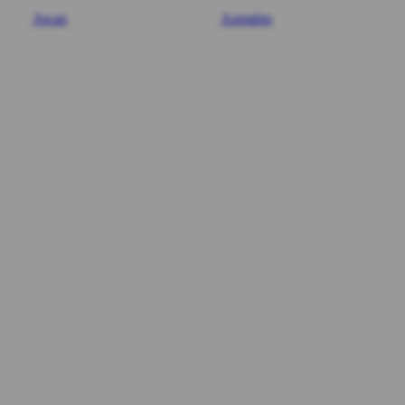
Awan
Azetabio