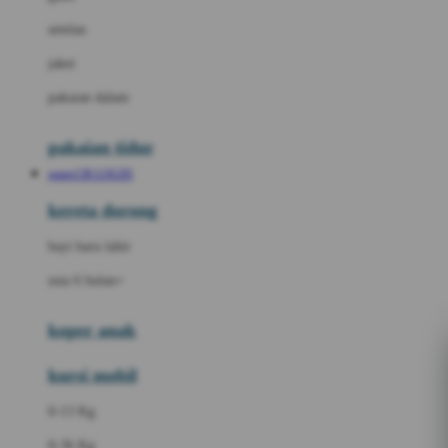
setelan
jaket
pakaian dalam
pakaian tidur
super138 LOGIN
kereta dorong
bayi baru lahir
usia 6 bulan+
koper anak
kursi mobil
0-13 Kg
0-36 Kg