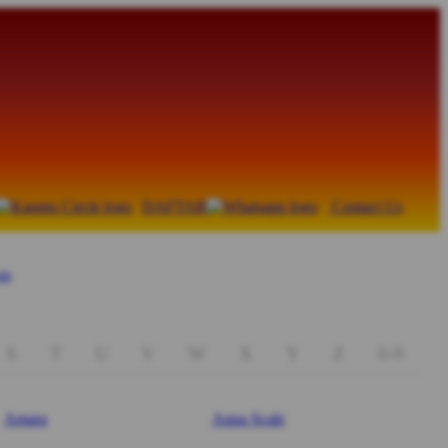
DAFTAR
Contact Us
us
S
T
U
V
W
X
Y
Z
0-9
Amara
Aqua Scale