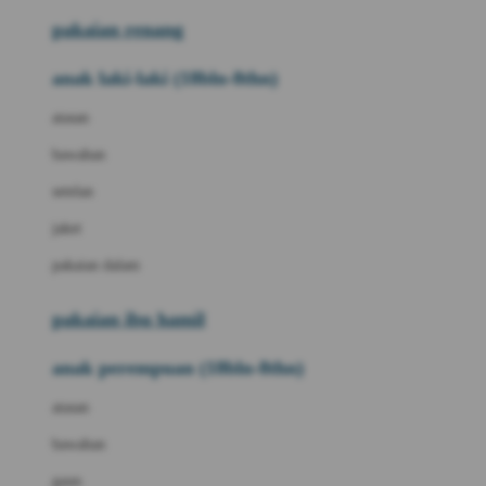
pakaian renang
anak laki-laki (18bln-8thn)
atasan
bawahan
setelan
jaket
pakaian dalam
pakaian ibu hamil
anak perempuan (18bln-8thn)
atasan
bawahan
gaun