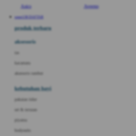
Asics
Aveeno
super138 DAFTAR
produk terbaru
aksesoris
tas
kacamata
aksesoris rambut
kebutuhan bayi
pakaian tidur
set & terusan
piyama
bodysuits