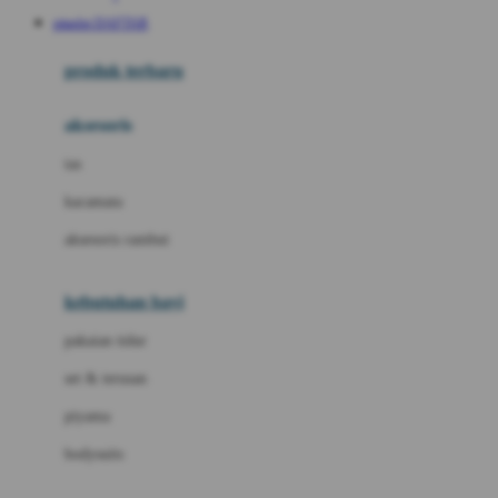
Awan
pitaslot DAFTAR
Azetabio
produk terbaru
B
aksesoris
Baabaasheepz
tas
Babiators
kacamata
Baby Dove
aksesoris rambut
Baby Jogger
Baby Rovega
kebutuhan bayi
Babybee
pakaian tidur
Banana Boat
set & terusan
Banz
piyama
Barbie
bodysuits
Beaba