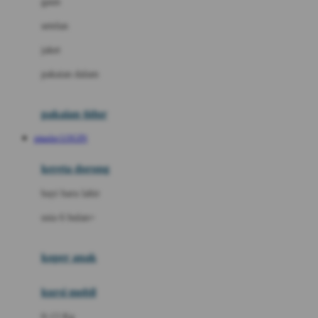
gaun
Dae Organics
setelan
Docare
jaket
Doona
pakaian dalam
Down To Earth
Drew
pakaian tidur
Dr. Brown's
pitaslot LOGIN
E
kereta dorong
ELC
bayi baru lahir
Ergobaby
usia 6 bulan+
Expert Care
koper anak
Ezyroller
kursi mobil
F
0-13 Kg