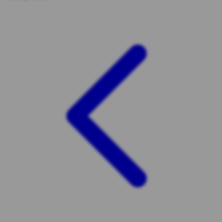
Squishmallows
Starbooks
Stick-O
Stokke
Sudocrem
Sumimo
Sunnylife
Sun-Staches
Swimava
T
Tommee Tippee
Trunki
Tutti Bambini