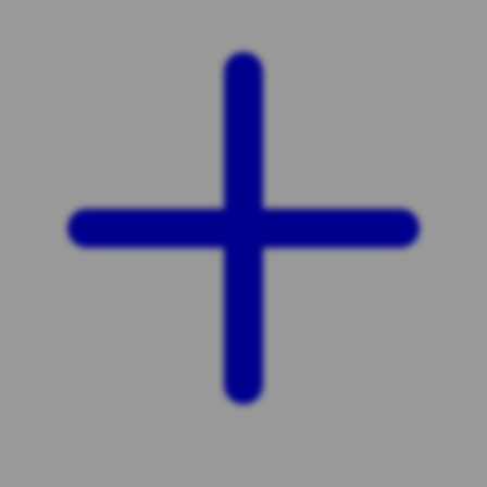
X
Xootz
Y
Yamatoya
Z
Zaxy
Zoggs
0-9
4Moms
59S