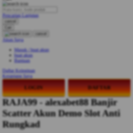
O
Pencarian Lanjutan
Oh Ma Grain
cancel
Okiedog
Cari
cancel
P
Akun Saya
Masuk / buat akun
Peachy
buat akun
Phil & Ted's
Bantuan
Philips Avent
Daftar Keinginan
Keranjang Saya
Pigeon
LOGIN
DAFTAR
Playgro
RAJA99 - alexabet88 Banjir
Poled Global
Scatter Akun Demo Slot Anti
Ponycycle
Puma
Rungkad
Pureats