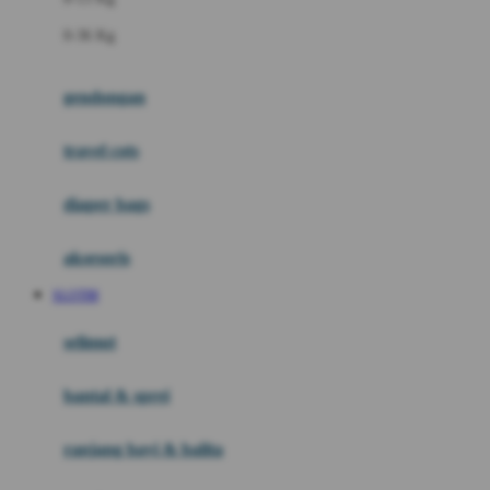
Felt So Sweet
0-36 Kg
Fisher Price
Flipper
gendongan
Friends Of Sally
travel cots
G
diaper bags
Gb
Geko
aksesoris
Graco
SLOT88
Gund
selimut
H
bantal & sprei
Habbie
Haenim
ranjang bayi & balita
Happy Horse