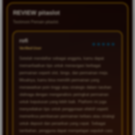
penggunaan efektif fitur-fitur platform seperti melakukan
kategori permainan dengan mudah. Nikmati berbagai
tips untuk deposit dan penarikan yang lebih cepat agar
seperti pembaruan permainan terbaru dan juga cara-
deposit dan penarikan lebih cepat, memeriksa
hiburan mulai dari slot, bingo, roulette, taruhan
pengalamanmu semakin nyaman. Dengan platform ini,
cara untuk memaksimalkan pengalaman bermain,
REVIEW pitaslot
pembaruan permainan terbaru, atau melihat riwayat
olahraga, hingga kasino live dan permainan meja
kamu dapat maksimalkan pengalaman bermain
seperti beralih cepat di antara kategori permainan digital
kegiatan Anda secara akurat. Pengguna dapat
Testimoni Pemain pitaslot.
favorit. Manajemen akun dan proses deposit serta
berbagai permainan seperti slot dan bingo, sambil
casino, atau menggunakan tips mengenai deposit dan
menemukan sepuluh cara mudah mengoptimalkan
penarikan cepat bisa kamu lakukan dalam satu langkah
mendapatkan akses mudah ke tips dan strategi terbaru.
penarikan dana yang lebih cepat. Selain itu, Anda dapat
pengalaman, seperti mengikuti panduan untuk beralih di
praktis. Jangan lewatkan update permainan terbaru
mempelajari sepuluh tips untuk mengelola akun dengan
antara kategori permainan kasino, bingo, dan taruhan
dina
yang rutin ditambahkan untuk pengalaman lebih seru.
efektif, sehingga proses bermain seperti slot dan
olahraga, serta memanfaatkan fitur "update" untuk tetap
Verified User
olahraga menjadi lebih mudah dan menyenangkan.
mengikuti perkembangan terkini di platform ini.