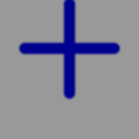
X
Xootz
Y
Yamatoya
Z
Zaxy
Zoggs
0-9
4Moms
59S