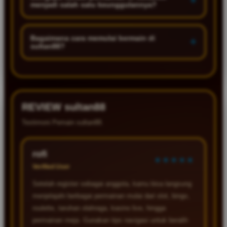
+
menjadi salah satu keunggulannya?
permainan seperti slot, bingo, atau meja untuk
panduan tentang cara memaksimalkan poin dan
meningkatkan pengalaman kamu. Misalnya, kamu bisa
memanfaatkan promosi untuk berbagai permainan.
Setelah mendaftar, Anda dapat menggunakan tips untuk
memilih permainan kartu dengan poin tinggi untuk
Platform ini menyediakan tips untuk memilih permainan
menavigasi berbagai macam permainan seperti slot,
Bagaimana cara memulai bermain di
membantumu bersenang-senang sekaligus
+
yang sesuai dengan preferensi anda, seperti
sultan88?
bingo, serta permainan meja untuk meningkatkan
mempertaruhkan taruhanmu. Platform ini juga
menjelajahi kategori slot dan bingo atau mencari game
pengalaman bermain Anda. Misalnya, pilihlah
menyediakan update terbaru tentang permainan kasino
Setelah mendaftar sebagai anggota, Anda dapat
meja dengan aturan tertentu. Selain itu, anda bisa
permainan yang memiliki poin tinggi atau strategi
dan olahraga digital bersama strategi yang dapat
memanfaatkan berbagai tips dan strategi untuk
mengikuti pembaruan terbaru tentang permainan
penggunaan efektif untuk taruhan olahraga, seperti
membantu kamu dalam mengambil keputusan yang
meningkatkan pengalaman bermain. Misalnya, Anda
olahraga yang tersedia, termasuk peringkat para
menganalisis peringkat permainan. Platform ini juga
lebih tepat. Selain itu, kamu dapat mempelajari sepuluh
bisa mencoba memilih permainan slot yang
pemain. Dengan platform ini, anda dapat
menyediakan tips tentang cara mengelola akun,
REVIEW sultan88
cara efektif untuk mengelola akun dengan tips yang
menawarkan poin tinggi atau mempelajari strategi untuk
mengendalikan pengalaman bermain anda dan
misalnya dengan beralih cepat antara kategori kasino
memandu proses seperti beralih antar kategori
Testimoni Pemain sultan88.
permainan bingo dan taruhan olahraga secara efisien.
mendapatkan tips untuk membuat navigasi lebih mudah
dan olahraga. Selain itu, Anda dapat mendownload
permainan dengan cepat dan aman. Kamu juga bisa
Platform ini menyediakan informasi tentang cara
dan menyenangkan.
aplikasi dan mengakses platform tersebut di berbagai
membaca beberapa tips untuk deposit dan penarikan
mengelola akun dengan baik, seperti beralih cepat
perangkat, termasuk mobile dan desktop. Dengan tips
dina
yang lebih cepat, sekaligus mengeksplorasi fitur-fitur
antara kategori kasino dan olahraga, serta panduan
★★★★★
navigasi yang mudah diikuti, Anda dapat menjelajahi
Verified User
platform ini melalui aplikasi atau website mobile
aman untuk deposit dan penarikan dana. Untuk
beragam kategori permainan seperti sports betting,
mereka.
mendapatkan pengalaman terbaik, ikuti tips
Setelah register sebagai anggota platform, Anda bisa
casino games bahkan table games secara efektif dan
penggunaan platform, seperti memeriksa pembaruan
langsung menikmati pengalaman seru dari slot, bingo,
menyenangkan.
game terbaru atau menjelajahi permainan baru setiap
roulette, taruhan olahraga, kasino live, hingga
hari. Dengan memahami fitur-fitur yang ditawarkan,
permainan meja favorit. Tips navigasi yang intuitif