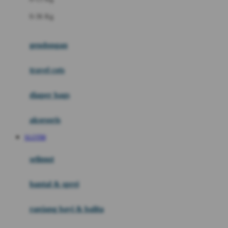
Felt So Sweet
0-36 Kg
Fisher Price
Flipper
gendongan
Friends Of Sally
travel cots
G
diaper bags
Gb
Geko
aksesoris
Graco
SLOT88
Gund
selimut
H
bantal & sprei
Habbie
Haenim
ranjang bayi & balita
Happy Horse