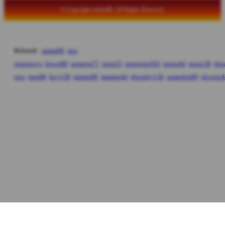
SITUS
sultan88
© Copyright sultan88. All Rights Reserved.
Related:
salam88
slot
terpercaya
bocor88
pararaja77
koin33
superwin303
sawer4d
zeus138
din
toto
rans88
kuy138
mimpi88
mamen4d
gboplay138
asianslot88
elevens