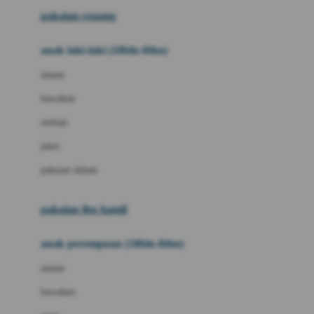
Buggygear
pakaian renang
Bumkins
anak laki-laki (18bln-8thn)
C
atasan
Cetaphil
bawahan
Chicco
setelan
Childlife
jaket
Clevamama
pakaian dalam
Cocolatte
Cottonseeds
pakaian ibu hamil
Cozy N Safe
anak perempuan (18bln-8thn)
Crane
atasan
Cybex
bawahan
D