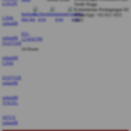
Direktorat Jenderal
hubungi
ikuti kami di
sultan88
Perlindungan Konsumen dan
kami
media sosial
LOGIN
Tertib Niaga
Kementerian Perdagangan RI
bantuan
WhatsApp: +62 812 1021
LINK
dan faq
3625
sultan88
021-
sultan88
123456789
DAFTAR
24 Hours
sultan88
LINK
DAFTAR
sultan88
sultan88
TOGEL