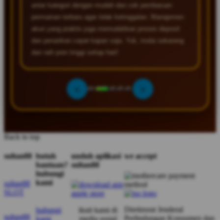
Anda dapat menavigasi dengan mudah berbagai
memudahkan Anda beralih antar kategori dengan cepat
kategori permainan, termasuk slot, bingo, dan olahraga,
tanpa kebingungan. Manajemen akun yang praktis juga
serta memaksimalkan waktu bermain Anda dengan
memastikan proses deposit dan penarikan cepat
strategi yang tepat.
berjalan lancar di setiap sesi bermain. Jangan lewatkan
update permainan terbaru yang rutin ditambahkan
untuk memberikan poin tinggi dan kesempatan menang
lebih besar setiap harinya.
‹
›
Back to top
sultan88
butuh
unduh aplikasi
we accept
bantuan?
sultan88
hubungi
kami
sultan88
SLOT