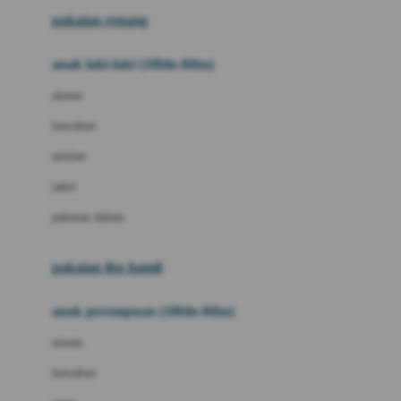
Buggygear
pakaian renang
Bumkins
anak laki-laki (18bln-8thn)
C
atasan
Cetaphil
bawahan
Chicco
setelan
Childlife
jaket
Clevamama
pakaian dalam
Cocolatte
Cottonseeds
pakaian ibu hamil
Cozy N Safe
anak perempuan (18bln-8thn)
Crane
atasan
Cybex
bawahan
D