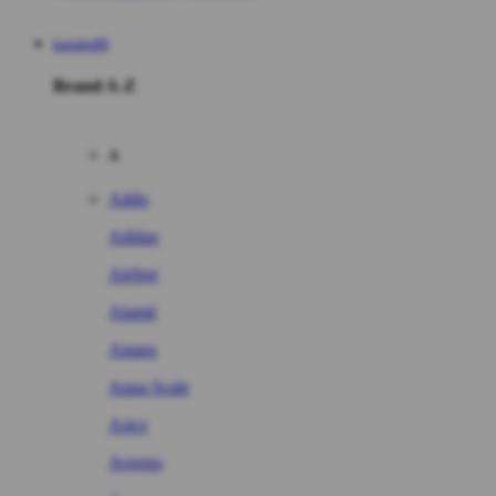
kartubet88
Brand A-Z
A
Addo
Adidas
Airfree
Alamii
Amara
Aqua Scale
Asics
Aveeno