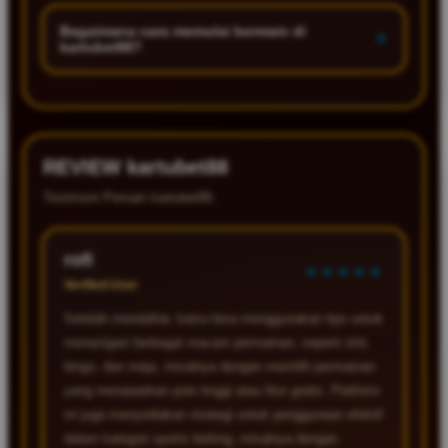
Setelah mendaftar serta masuk sebagai anggota baru,
memilih permainan kartu dengan poin tinggi untuk
cepat beralih antara permainan kasino dan aktivitas
kamu dapat menggunakan beberapa tips untuk
Bagaimana cara memulai bermain di
membantumu bersenang-senang sekaligus
+
olahraga, dan mengikuti panduan untuk deposit dan
kartubet88?
menavigasi beragam pilihan permainan, contohnya
mempertaruhkan taruhanmu. Platform ini juga
penarikan yang aman. Selain itu, platform ini
memilih game slot atau meja yang menawarkan poin
menyediakan update terbaru tentang permainan kasino
Setelah register sebagai anggota, kamu langsung dapat
menawarkan tips untuk memaksimalkan
tinggi. Platform ini juga menyediakan strategi untuk
dan olahraga digital bersama strategi yang dapat
menjelajahi berbagai pilihan hiburan mulai dari slot,
pengalamanmu. Misalnya, kamu dapat memeriksa
penggunaan bingo dan taruhan olahraga yang efektif,
membantu kamu dalam mengambil keputusan yang
bingo, roulette, taruhan olahraga, kasino live, hingga
update terbaru dari permainan atau memanfaatkan tips
seperti menganalisis peringkat permainan untuk
lebih tepat. Selain itu, kamu dapat mempelajari sepuluh
permainan meja yang seru. Platform ini menyediakan
untuk navigasi lebih cepat antar kategori seperti slot,
membuat keputusan lebih strategis. Selain itu,
REVIEW kartubet88
cara efektif untuk mengelola akun dengan tips yang
tips navigasi dan panduan manajemen akun agar kamu
meja, dan olahraga. Dengan fokus pada tips dan
pengguna bisa dengan mudah mengakses sepuluh tips
memandu proses seperti beralih antar kategori
Testimoni Pemain kartubet88.
nyaman beralih antar kategori dengan mudah. Proses
strategi user-friendly, platform ini bertujuan untuk
untuk pengelolaan akun, misalnya dengan beralih cepat
permainan dengan cepat dan aman. Kamu juga bisa
deposit dan penarikan cepat memastikan setiap
membuat pengalaman bermain game online semakin
antara kategori kasino dan aktivitas olahraga, sembari
membaca beberapa tips untuk deposit dan penarikan
transaksi berjalan lancar tanpa hambatan. Jangan
mudah dan menyenangkan bagi seluruh pengguna.
diiringi panduan penggunaan yang aman dan rapat.
yang lebih cepat, sekaligus mengeksplorasi fitur-fitur
dina
lewatkan update permainan terbaru dan kesempatan
Kamu juga dapat menerapkan strategi pemakaian
platform ini melalui aplikasi atau website mobile
meraih poin tinggi di setiap sesi bermain. Selamat
Verified User
platform, seperti memeriksa pembaruan game terbaru
mereka.
bersenang-senang dan semoga berhasil!
atau menggunakan tips untuk deposit dan penarikan
yang lebih cepat. Ini memudahkan kamu untuk
sepenuhnya menjelajahi berbagai macam permainan
seperti slot, bingo, ataupun taruhan olahraga serta
memaksimalkan pengalaman bermainmu di platform ini!