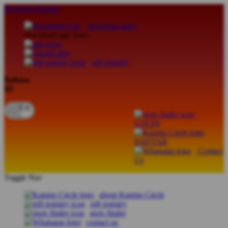
lewati ke Konten
download apps
download app from:
gift registry
Bahasa
ID
LOGIN
DAFTAR
Contact
Us
Toggle Nav
about Kanmo Circle
gift registry
store finder
contact us