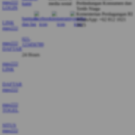
LOGIN
Tertib Niaga
Kementerian Perdagangan RI
bantuan
WhatsApp: +62 812 1021
LINK
dan faq
3625
mpo222
021-
mpo222
123456789
DAFTAR
24 Hours
mpo222
LINK
DAFTAR
mpo222
mpo222
TOGEL
SITUS
mpo222