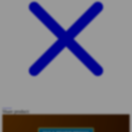
Share product: