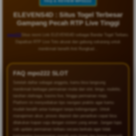
FAQ & REVIEW MPO222
ELEVENS4D : Situs Togel Terbesar
Gampang Pecah RTP Live Tinggi
mpo222
Situs resmi Link ELEVENS4D sebagai Bandar Togel Terbaru.
Dapatkan RTP Live Toto akurat dan gabung sekarang untuk
menikmati benefit Anti Rungkad...
FAQ mpo222 SLOT
Setelah daftar sebagai anggota, kamu bisa langsung
menikmati berbagai permainan mulai dari slot, bingo, roulette,
taruhan olahraga, kasino live, hingga permainan meja.
Platform ini menyediakan tips navigasi praktis agar kamu
mudah beralih antar kategori tanpa kebingungan. Untuk
manajemen akun, proses deposit dan penarikan cepat bisa
dilakukan kapan saja dengan sistem yang aman. Jangan lupa
cek update permainan terbaru secara berkala agar tidak
ketinggalan kesempatan meraih poin tinggi dan bonus menarik