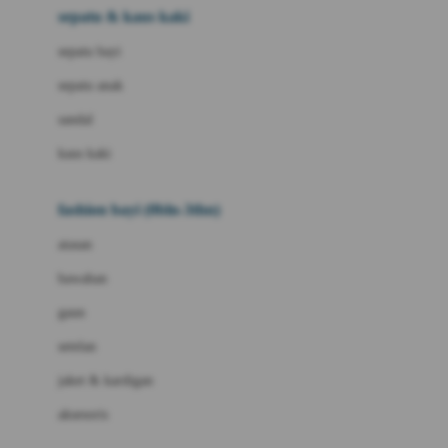
Beauty Barn
sepatu & kaus kaki
Bio Oil
sepatu bayi
Biolane
sepatu anak
Bite Fighters
sandal
Bizzi Growin
kaus kaki
Blackmores
fashion bayi (0bln-3thn)
Blooming Marvellous
atasan
Bonnels
bawahan
Bravado
gaun
Bruder
setelan
Brush Baby
jaket & kardigan
Buds Organics
aksesoris
Bugaboo