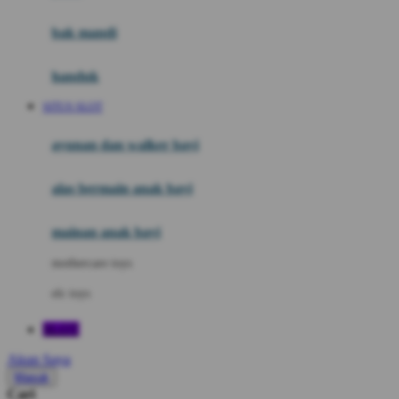
Mini Monkey
Moby
bak mandi
Momami
handuk
Mothercare
SITUS SLOT
Mustela
ayunan dan walker bayi
My Buddy Tag
My K
alas bermain anak bayi
N
mainan anak bayi
Naif
mothercare toys
Nike
elc toys
Nordic Natural
SLOT
Nuby
Akun Saya
Nuna
Masuk
Cari