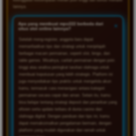
lainnya.
Apa yang membuat mpo222 berbeda dari
+
situs slot online lainnya?
Setelah meng-register, anggota baru dapat
memanfaatkan tips dan strategi untuk menjelajah
berbagai macam permainan, seperti slot, bingo, dan
table games. Misalnya, carilah permainan dengan poin
tinggi atau analisa peringkat taruhan olahraga untuk
membuat keputusan yang lebih strategis. Platform ini
juga menyediakan tips praktis untuk mengelola akun
kamu, termasuk cara menavigasi antara kategori
permainan secara cepat dan aman. Selain itu, kamu
bisa belajar tentang strategi deposit dan penarikan yang
efisien serta update terbaru di dunia casino dan
olahraga digital. Dengan panduan dan tips ini, kamu
dapat memaksimalkan pengalaman bermain, dengan
platform yang mudah digunakan dan ramah untuk