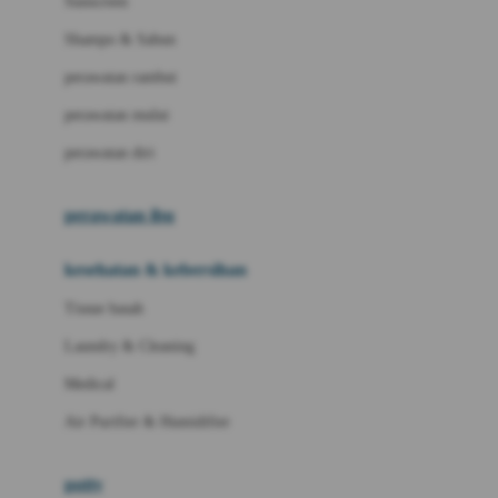
Sunscreen
London Taxi
Shampo & Sabun
Love To Dream
perawatan rambut
perawatan mulut
M
perawatan diri
Magformers
Mama's Choice
perawatan ibu
Mamas&Papas
kesehatan & kebersihan
Mamaway
Tissue basah
Maxi Cosi
Laundry & Cleaning
Megabloks
Medical
Micro
Air Purifier & Humidifier
MiDeer
Mimi & Lula
potty