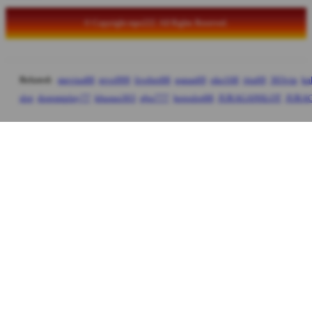
© Copyright mpo222. All Rights Reserved.
Related:
mevius88
revo999
livebet88
ganas69
oke168
jitu69
303vip
ka
slot
doremiplay77
khusus303
gbo777
heroslot88
JURAGANSLOT
JURA