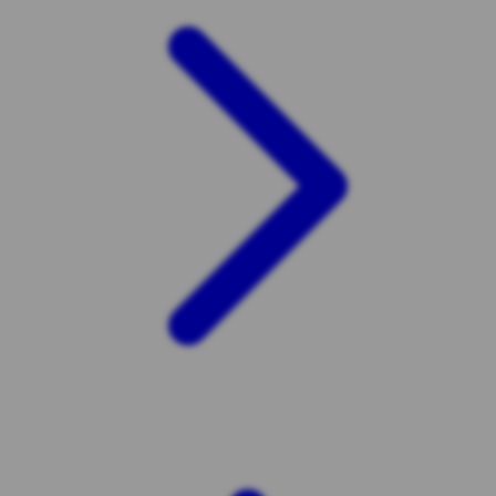
Twistshake
TY Toys
U
V
Veja
Vitaflow
Vtech
W
Waterland
Wellness