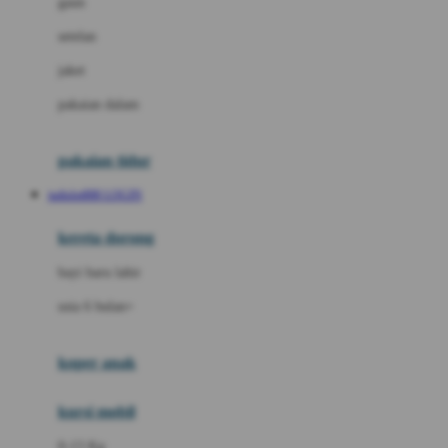
gaun
Dae Organics
setelan
Docare
jaket
Doona
pakaian dalam
Down To Earth
Drew
pakaian tidur
Dr. Brown's
judislot888 LOGIN
E
kereta dorong
ELC
bayi baru lahir
Ergobaby
usia 6 bulan+
Expert Care
koper anak
Ezyroller
kursi mobil
F
0-13 Kg