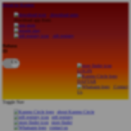
lewati ke Konten
download apps
download app from:
gift registry
Bahasa
ID
LOGIN
DAFTAR
Contact
Us
Toggle Nav
about Kanmo Circle
gift registry
store finder
contact us