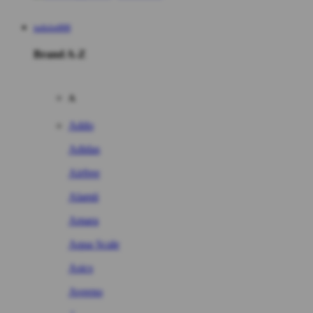
judislot888
Brand A-Z
A
Addo
Adidas
Airfree
Alamii
Amara
Aqua Scale
Asics
Aveeno