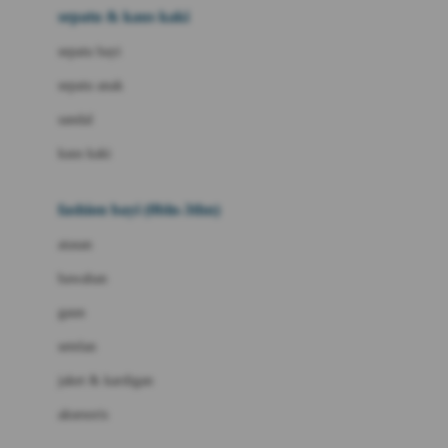
Beauty Barn
sepatu & kaus kaki
Bio Oil
sepatu bayi
Biolane
sepatu anak
Bite Fighters
sandal
Bizzi Growin
kaus kaki
Blackmores
fashion bayi (0bln-3thn)
Blooming Marvellous
atasan
Bonnels
bawahan
Bravado
gaun
Bruder
setelan
Brush Baby
jaket & kardigan
Buds Organics
aksesoris
Bugaboo