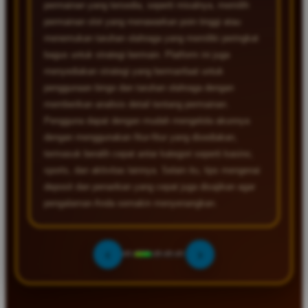
slot, bingo, meja, dan sports-related gaming, misalnya
dengan memilih permainan yang menawarkan poin
tinggi. Platform ini juga menyediakan strategi untuk
penggunaan effektif bingo dan taruhan olahraga,
seperti menganalisis ranking permainan untuk
membuat keputusan yang lebih tepat. Pengguna bisa
mengakses tips mengelola akun, seperti beralih cepat
antara kategori kasino dan aktivitas terkait olahraga.
Selain itu, platform ini membantu pengguna dengan
tips untuk deposit dan withdrawal yang lebih cepat.
Dengan menggunakan tips di sini, kamu bisa
menjelajahi berbagai macam permainan dan
memaksimalkan pengalamanmu.
‹
›