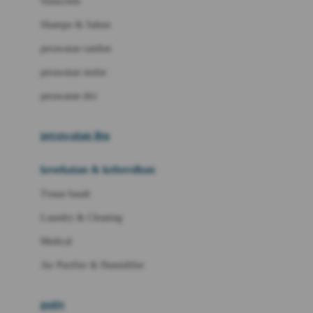
Sunscreen
London Taxi
Shampo & Sabun
Love To Dream
perawatan rambut
perawatan mulut
M
perawatan diri
Magformers
Mama's Choice
perawatan ibu
Mamas&Papas
kesehatan & kebersihan
Mamaway
Tissue basah
Maxi Cosi
Laundry & Cleaning
Megabloks
Medical
Micro
Air Purifier & Humidifier
MiDeer
Mimi & Lula
potty