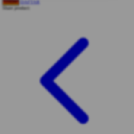
DAFTAR
LOGIN
Squishmallows
Share product:
Starbooks
Stick-O
Stokke
Sudocrem
Sumimo
Sunnylife
Sun-Staches
Swimava
T
Tommee Tippee
Trunki
Tutti Bambini