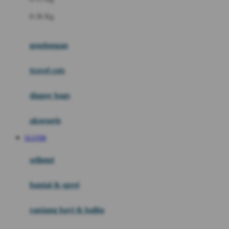
Felt So Sweet
0-36 Kg
Fisher Price
Flipper
gendongan
Friends Of Sally
travel cots
G
diaper bags
Gb
Geko
aksesoris
Graco
SLOT88
Gund
selimut
H
bantal & sprei
Habbie
Haenim
ranjang bayi & balita
Happy Horse