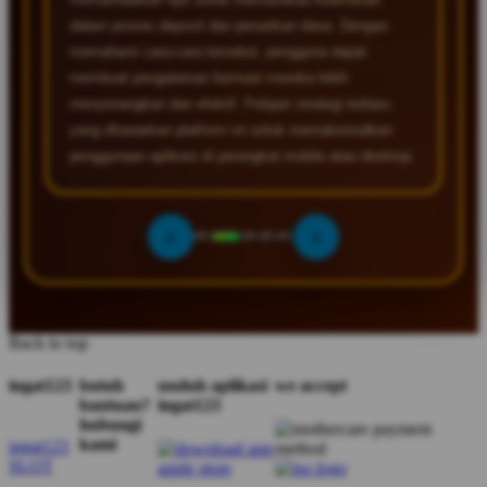
informed bets.
Bagi pengguna baru, platform ini menawarkan panduan
lengkap untuk membuat proses navigasi dan
penggunaan platform semakin lancar.
‹
›
Back to top
ingat123
butuh
unduh aplikasi
we accept
bantuan?
ingat123
hubungi
kami
ingat123
SLOT
Direktorat Jenderal
hubungi
ikuti kami di
ingat123
Perlindungan Konsumen dan
kami
media sosial
LOGIN
Tertib Niaga
Kementerian Perdagangan RI