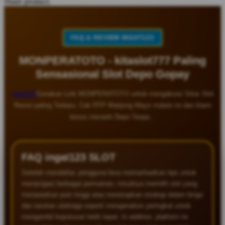
Share product:
FAQ & REVIEW INGAT123
MONPERATOTO - kitaslot777 Paling
Sensasional Slot Depo Gopay
ingat123
Gunakan Link MONPERATOTO untuk mengakses Situs Slot
Resmi paling Terbaru. Cek RTP Mahjong Ways malam ini dan klaim
bonus menarik Depo Tanpa...
FAQ ingat123 SLOT
Setelah mendaftar, pengguna bisa memanfaatkan tips untuk
menavigasi berbagai permainan, misalnya memilih slot yang
menawarkan poin tinggi atau menerapkan strategi dalam bingo
dan taruhan olahraga seperti menganalisis peringkat untuk
mengambil keputusan lebih tepat. In addition, platform ini