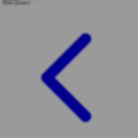
Share product:
Squishmallows
Starbooks
Stick-O
Stokke
Sudocrem
Sumimo
Sunnylife
Sun-Staches
Swimava
T
Tommee Tippee
Trunki
Tutti Bambini