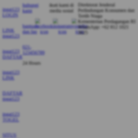
bantuan
WhatsApp: +62 812 1021
LINK
dan faq
3625
ingat123
021-
ingat123
123456789
DAFTAR
24 Hours
ingat123
LINK
DAFTAR
ingat123
ingat123
TOGEL
SITUS
ingat123
© Copyright ingat123. All Rights Reserved.