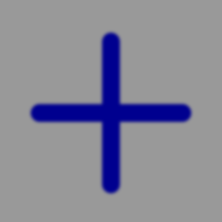
X
Xootz
Y
Yamatoya
Z
Zaxy
Zoggs
0-9
4Moms
59S