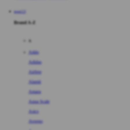
ingat123
Brand A-Z
A
Addo
Adidas
Airfree
Alamii
Amara
Aqua Scale
Asics
Aveeno