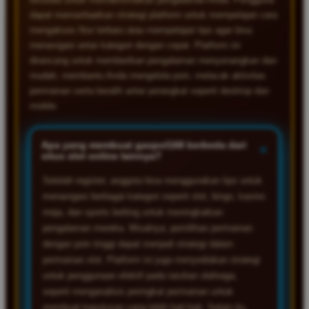
dapat memanfaatkan strategi platform untuk mempelajari cara
mengakses fitur terbaru atau mempelajari tips agar bisa
menavigasi antar kategori dengan cepat. Platform ini
dirancang untuk memberikan pengalaman menyenangkan dan
mudah, membantu Anda mengelola poin, melacak aktivitas
permainan serta beralih antar perangkat seperti desktop dan
mobile.
Apa yang membuat gaspol168 berbeda dari
+
situs slot online lainnya?
Setelah register, anggota bisa menggunakan tips untuk
menavigasi berbagai kategori seperti slot, bingo, kasino
meja, dan sports betting untuk meningkatkan
pengalaman mereka. Misalnya, pemilihan permainan
dengan poin tinggi dapat menjadi strategi dalam
permainan slot. Platform ini juga menyediakan strategi
untuk penggunaan efektif pada taruhan olahraga,
seperti menganalisis peringkat permainan untuk
membuat keputusan yang lebih hati-hati. Selain itu,