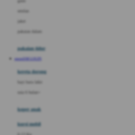
gaun
Dae Organics
setelan
Docare
jaket
Doona
pakaian dalam
Down To Earth
Drew
pakaian tidur
Dr. Brown's
gaspol168 LOGIN
E
kereta dorong
ELC
bayi baru lahir
Ergobaby
usia 6 bulan+
Expert Care
koper anak
Ezyroller
kursi mobil
F
0-13 Kg