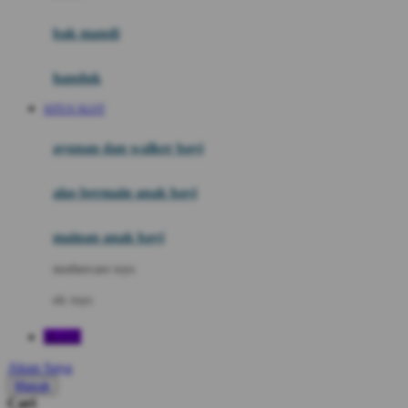
Mini Monkey
Moby
bak mandi
Momami
handuk
Mothercare
SITUS SLOT
Mustela
ayunan dan walker bayi
My Buddy Tag
My K
alas bermain anak bayi
N
mainan anak bayi
Naif
mothercare toys
Nike
elc toys
Nordic Natural
SLOT
Nuby
Akun Saya
Nuna
Masuk
Cari