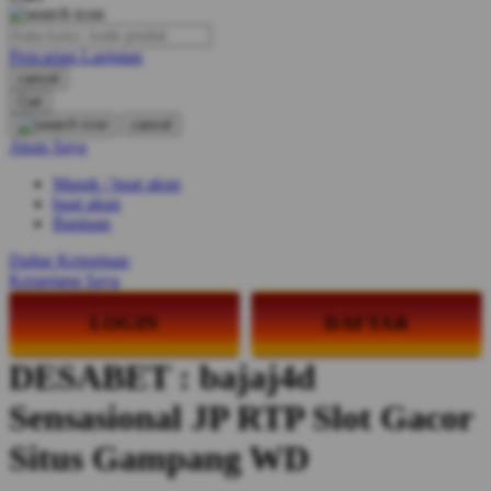
O
Pencarian Lanjutan
Oh Ma Grain
cancel
Okiedog
Cari
cancel
P
Akun Saya
Masuk / buat akun
Peachy
buat akun
Phil & Ted's
Bantuan
Philips Avent
Daftar Keinginan
Keranjang Saya
Pigeon
LOGIN
DAFTAR
Playgro
DESABET : bajaj4d
Poled Global
Sensasional JP RTP Slot Gacor
Ponycycle
Puma
Situs Gampang WD
Pureats