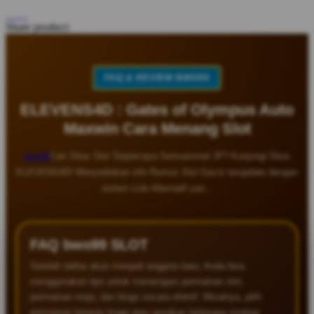
Share product:
FAQ & REVIEW BWO99
ELEVENS4D : Gates of Olympus Auto
Maxwin Cara Menang Slot
bwo99
Cari Situs Slot Terpercaya Sensasional JP? Kunjungi Situs
ELEVENS4D! Menyediakan info Rumus Slot Gacor terupdate dengan
sistem Link Alternatif yan...
FAQ bwo99 SLOT
Setelah daftar akun menjadi anggota baru, Anda bisa
menggunakan tips untuk menavigasi permainan slot,
permainan meja, dan bingo secara efektif. Misalnya, pilih
permainan berpoin tinggi atau gunakan beberapa strategi