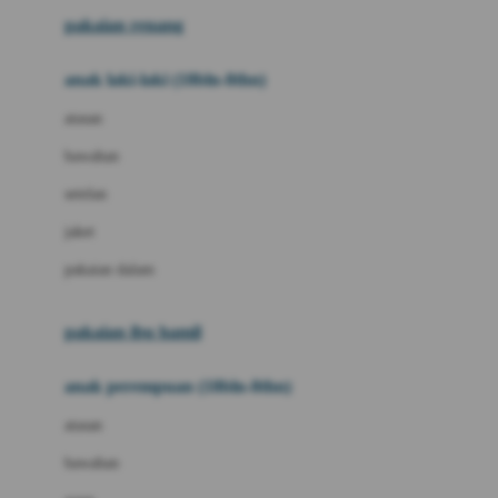
Buggygear
pakaian renang
Bumkins
anak laki-laki (18bln-8thn)
C
atasan
Cetaphil
bawahan
Chicco
setelan
Childlife
jaket
Clevamama
pakaian dalam
Cocolatte
Cottonseeds
pakaian ibu hamil
Cozy N Safe
anak perempuan (18bln-8thn)
Crane
atasan
Cybex
bawahan
D