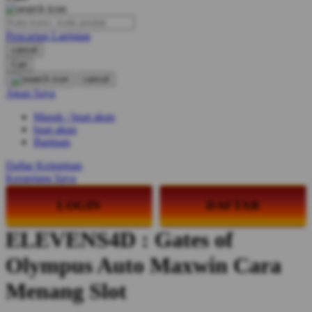
O
Pencarian Lanjutan
Oh Ma Grain
cancel
Okiedog
Cari
cancel
P
Akun Saya
Masuk / buat akun
Peachy
buat akun
Phil & Ted's
Bantuan
Philips Avent
Daftar Keinginan
Keranjang Saya
Pigeon
LOGIN
DAFTAR
Playgro
ELEVENS4D : Gates of
Poled Global
Olympus Auto Maxwin Cara
Ponycycle
Puma
Menang Slot
Pureats