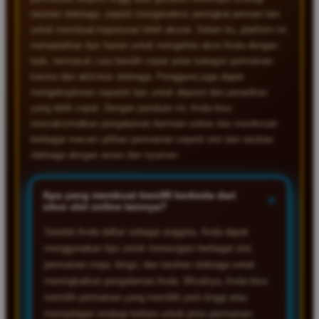
taruhan olahraga, seperti menganalisis peringkat pemain lain
untuk membuat keputusan lebih akurat. Selain itu, platform ini
menawarkan tips harian untuk mengelola akun Anda dengan
baik, termasuk cara beralih cepat antar kategori permainan
kasino dan aktivitas olahraga. Pengguna juga dapat
mengeksplorasi sepuluh tips untuk deposit dan penarikan
yang lebih cepat. Dengan panduan ini, Anda bisa
memaksimalkan pengalaman bermain online dan menikmati
berbagai macam pilihan permainan seperti slot dan taruhan
olahraga dengan aman dan nyaman.
Apa yang membuat bwo99 berbeda dari
+
situs slot online lainnya?
Setelah Anda daftar sebagai anggota, Anda dapat
menggunakan tips untuk menavigasi berbagai slot,
permainan meja, bingo, dan taruhan olahraga untuk
meningkatkan pengalaman Anda. Misalnya, Anda bisa
memilih permainan yang memiliki poin tinggi atau
mempelajari strategi terbaru untuk jenis permainan