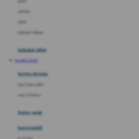
gaun
Dae Organics
setelan
Docare
jaket
Doona
pakaian dalam
Down To Earth
Drew
pakaian tidur
Dr. Brown's
bwo99 LOGIN
E
kereta dorong
ELC
bayi baru lahir
Ergobaby
usia 6 bulan+
Expert Care
koper anak
Ezyroller
kursi mobil
F
0-13 Kg