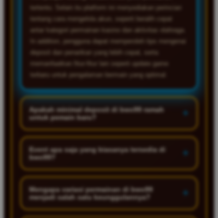
tertentu. Selain itu platform ini menyediakan perincian
tentang cara mengelola akun, seperti beralih cepat
antar kategori permainan kasino dan aktivitas olahraga.
In addition, pengguna dapat memperoleh tips mengenai
deposit dan penarikan yang lebih cepat, serta
memanfaatkan fitur-fitur lain seperti update game
terbaru untuk pengalaman bermain yang optimal.
Apakah minimal deposit di bwo99 ramah
+
untuk pemain baru?
Setelah daftar akun, sebagai anggota kamu dapat
menjelajahi berbagai macam permainan seperti slot,
Event apa saja yang biasanya tersedia di
+
bwo99?
bingo, serta beragam games meja. Misalnya, kamu
bisa mencoba strategi dalam memainkan judi online
Setelah mendaftar sebagai anggota, kamu bisa
olahraga dengan menganalisis ranking kompetisi untuk
menggunakan tips untuk menavigasi berbagai
Mengapa variasi permainan di bwo99
keputusan yang lebih tepat. Platform ini juga
+
menjadi salah satu keunggulannya?
permainan dalam platform seperti slot, digital bingo, dan
menyediakan tips untuk mengoptimalkan pengalaman
permainan meja, misalnya dengan memilih permainan
bermain, seperti cara beralih cepat antar kategori
Setelah mendaftar sebagai anggota, Anda dapat