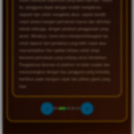
permainan olahraga atau taruhan sports, seperti
dianalisis ranking game untuk membuat keputusan
lebih hati-hati. Pengguna dapat dengan mudah
mengakses sepuluh tips untuk mengelola akun
mereka, termasuk cara beralih cepat antara kategori
permainan casino dan kegiatan olahraga. Pastikan juga
untuk ikuti panduan tentang deposit dan penarikan
yang aman, serta tips untuk memastikan pengalaman
pengguna tetap lancar di platform ini.
‹
›
Back to top
bwo99
butuh
unduh aplikasi
we accept
bantuan?
bwo99
hubungi