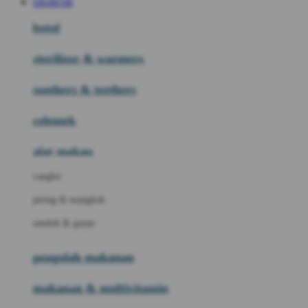
SBOBET88
botol
sterilizer & warmers
soothers & teethers
celemek
alat makan
cangkir
piring & mangkuk
sendok & garpu
pengolah makanan
makanan & multivitamin