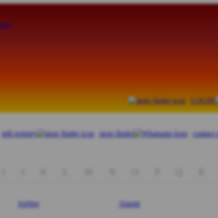
istry
LOGIN
gift registry
store finder
contact 
I
J
K
L
M
N
O
P
Q
R
Airfree
Alamii