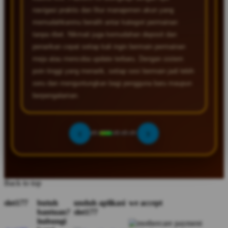
Gunakan alat akun untuk melacak permainan dan poin
kamu. Jangan lupa cek pembaruan permainan terbaru!
Platform ini berfokus pada pengalaman pengguna yang
aman, mudah, dan menyenangkan. Selamat bermain!
‹
›