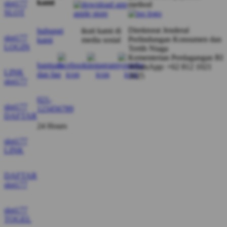
Back to top
slot177
butuh
unduh aplikasi
we accept
bantuan?
slot177
hubungi
kami
slot177
SLOT
Direktorat Jenderal
hubungi
ikuti kami di
slot177
Perlindungan Konsumen dan
kami
media sosial
LOGIN
Tertib Niaga
Kementerian Perdagangan RI
bantuan
WhatsApp: +62 812 1021
LINK
dan faq
3625
slot177
021-
slot177
123456789
DAFTAR
24 Hours
slot177
LINK