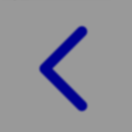
Squishmallows
Starbooks
Stick-O
Stokke
Sudocrem
Sumimo
Sunnylife
Sun-Staches
Swimava
T
Tommee Tippee
Trunki
Tutti Bambini