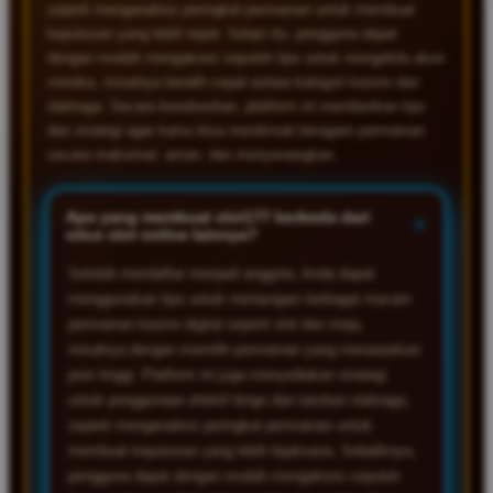
seperti menganalisis peringkat permainan untuk membuat
keputusan yang lebih tepat. Selain itu, pengguna dapat
dengan mudah mengakses sepuluh tips untuk mengelola akun
mereka, misalnya beralih cepat antara kategori kasino dan
olahraga. Secara keseluruhan, platform ini memberikan tips
dan strategi agar kamu bisa menikmati beragam permainan
secara maksimal, aman, dan menyenangkan.
Apa yang membuat slot177 berbeda dari
+
situs slot online lainnya?
Setelah mendaftar menjadi anggota, Anda dapat
menggunakan tips untuk menavigasi berbagai macam
permainan kasino digital seperti slot dan meja,
misalnya dengan memilih permainan yang menawarkan
poin tinggi. Platform ini juga menyediakan strategi
untuk penggunaan efektif bingo dan taruhan olahraga,
seperti menganalisis peringkat permainan untuk
membuat keputusan yang lebih bijaksana. Sebaliknya,
pengguna dapat dengan mudah mengakses sepuluh