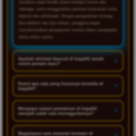
misalnya cepat beralih antara kategori kasino dan
olahraga, serta menggunakan panduan keamanan untuk
deposit dan withdrawal. Dengan pengetahuan tentang
fitur platform dan tips terbaru, pengguna dapat
memaksimalkan pengalaman mereka dalam menjelajahi
dunia online casino.
Apakah minimal deposit di bajaj4d ramah
+
untuk pemain baru?
Setelah melakukan pendaftaran, para anggota dapat
memanfaatkan berbagai tips strategis untuk
Event apa saja yang biasanya tersedia di
+
bajaj4d?
memaksimalkan pengalaman mereka. Misalnya,
manfaatkan tips untuk memilih game slot dengan poin
Setelah mendaftar sebagai anggota, Anda bisa
bonus tinggi atau pahami strategi efektif dalam
menggunakan berbagai tips untuk menavigasi
Mengapa variasi permainan di bajaj4d
menggunakan bingo serta taruhan olahraga. Para
+
menjadi salah satu keunggulannya?
permainan mulai dari slot hingga table games, misalnya
pengguna bisa menganalisa peringkat permainan untuk
dengan memilih permainan yang memiliki poin tinggi
membuat keputusan yang lebih bijaksana dan beralih
Setelah mendaftar, Anda dapat menggunakan tips untuk
untuk meningkatkan pengalaman bermain. Platform ini
secara cepat antar kategori permainan seperti kasino
menavigasi berbagai macam game seperti digital slots,
Bagaimana cara memulai bermain di
juga menyediakan strategi efektivitas penggunaan
+