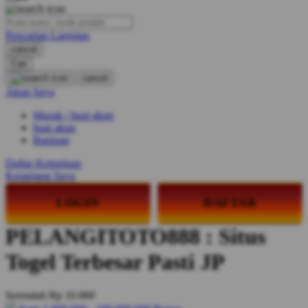
O
Pencarian Lanjutan
Oh Ma Grain
cancel
Okiedog
Cari
cancel
P
Akun Saya
Masuk / buat akun
Peachy
buat akun
Phil & Ted's
Bantuan
Philips Avent
Daftar Keinginan
Keranjang Saya
Pigeon
LOGIN
DAFTAR
Playgro
PELANGITOTO888 : Situs
Poled Global
Togel Terbesar Pasti JP
Ponycycle
Puma
Serendah
Rp 10.000
Pureats