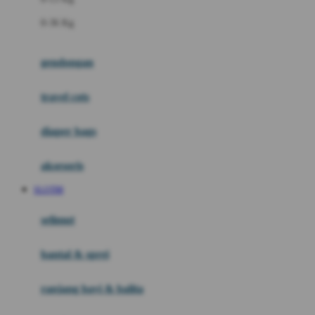
Felt So Sweet
0-36 Kg
Fisher Price
Flipper
gendongan
Friends Of Sally
travel cots
G
diaper bags
Gb
Geko
aksesoris
Graco
SLOT88
Gund
selimut
H
bantal & sprei
Habbie
Haenim
ranjang bayi & balita
Happy Horse