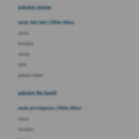
Buggygear
pakaian renang
Bumkins
anak laki-laki (18bln-8thn)
C
atasan
Cetaphil
bawahan
Chicco
setelan
Childlife
jaket
Clevamama
pakaian dalam
Cocolatte
Cottonseeds
pakaian ibu hamil
Cozy N Safe
anak perempuan (18bln-8thn)
Crane
atasan
Cybex
bawahan
D