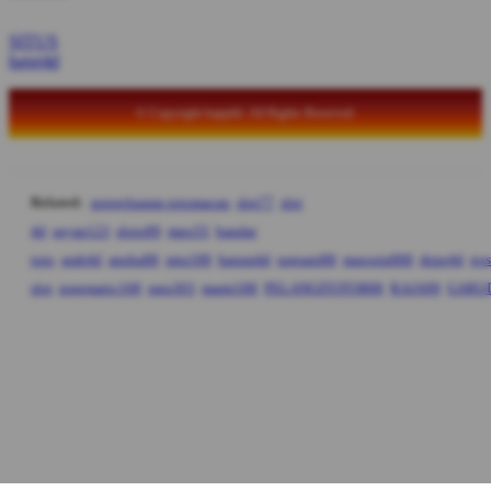
bajaj4d
TOGEL
SITUS
bajaj4d
© Copyright bajaj4d. All Rights Reserved.
Related:
pengeluaran totomacau
slot77
slot
4d
sayap123
sloto89
mpo55
bandar
toto
arah4d
aneka88
ratu188
harum4d
nagaair88
maxwin888
depe4d
go
slot
pragmatic168
rans303
mami188
PELANGITOTO888
RAJA99
GARU