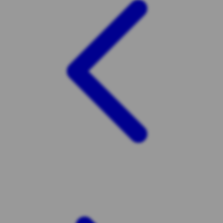
Squishmallows
Starbooks
Stick-O
Stokke
Sudocrem
Sumimo
Sunnylife
Sun-Staches
Swimava
T
Tommee Tippee
Trunki
Tutti Bambini