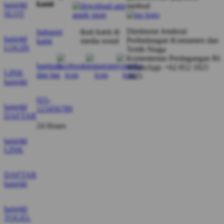
bajaj4d
butuh
unduh aplikasi
we accept
bantuan?
bajaj4d
hubungi
kami
bajaj4d
SLOT
Direktorat Jenderal
hubungi
ikuti kami di
bajaj4d
Perlindungan Konsumen dan
kami
media sosial
LOGIN
Tertib Niaga
Kementerian Perdagangan RI
bantuan
WhatsApp: +62 812 1021
LINK
dan faq
3625
bajaj4d
021-
bajaj4d
123456789
DAFTAR
24 Hours
bajaj4d
LINK
DAFTAR
bajaj4d