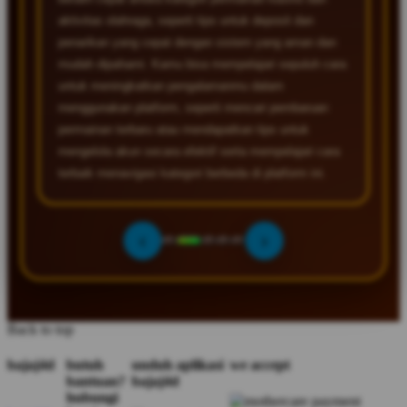
platform ini.
dengan mudah mengakses sepuluh tips untuk
mengelola akun mereka, seperti beralih cepat antara
kategori permainan kasino dan aktivitas sports betting,
dengan panduan penggunaan yang aman. Tips
penggunaan platform ini juga mencakup strategi untuk
melakukan deposit dan penarikan yang lebih cepat,
serta memeriksa pembaruan permainan terbaru.
Dengan mengikuti tips-tips ini, kamu dapat dengan
mudah menjelajahi berbagai macam permainan seperti
slot dan bingo, sambil memaksimalkan pengalaman
bermainmu.
‹
›
Back to top