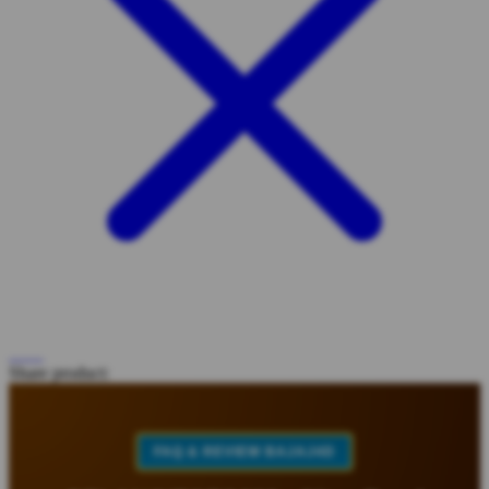
Share product:
FAQ & REVIEW BAJAJ4D