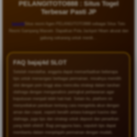
PELANGITOTO888 : Situs Togel
Terbesar Pasti JP
bajaj4d
Situs resmi Agen PELANGITOTO888 sebagai Situs Toto
Resmi Gampang Maxwin. Dapatkan Pola Jackpot Hitam akurat dan
gabung sekarang untuk menik...
FAQ bajaj4d SLOT
Setelah mendaftar, anggota dapat memanfaatkan beberapa
tips untuk menavigasi berbagai permainan, misalnya memilih
slot dengan poin tinggi atau mencoba strategi dalam taruhan
olahraga dengan menganalisis peringkat perlawanan agar
keputusan menjadi lebih hati-hati. Selain itu, platform ini
menyediakan panduan tentang cara mengelola akun dengan
aman dan cepat, seperti beralih antara kategori kasino dan
olahraga, juga tips dan strategi untuk deposit dan penarikan
yang lebih efektif. Bagi pengguna baru, sepuluh tips dapat
membantu dalam menjelajahi permainan dengan mudah,