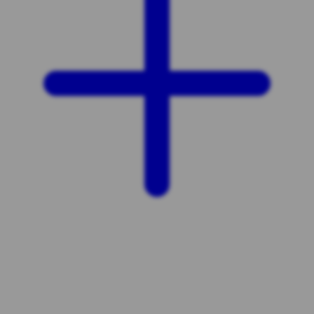
X
Xootz
Y
Yamatoya
Z
Zaxy
Zoggs
0-9
4Moms
59S