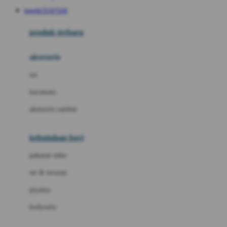
Awan
bajaj4d DAFTAR
Azetabio
produk terbaru
B
aksesoris
Baabaasheepz
tas
Babiators
kacamata
Baby Dove
aksesoris rambut
Baby Jogger
Baby Rovega
kebutuhan bayi
Babybee
pakaian tidur
Banana Boat
set & terusan
Banz
piyama
Barbie
bodysuits
Beaba